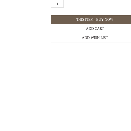
THIS ITEM : BUY NOW
ADD CART
ADD WISH LIST