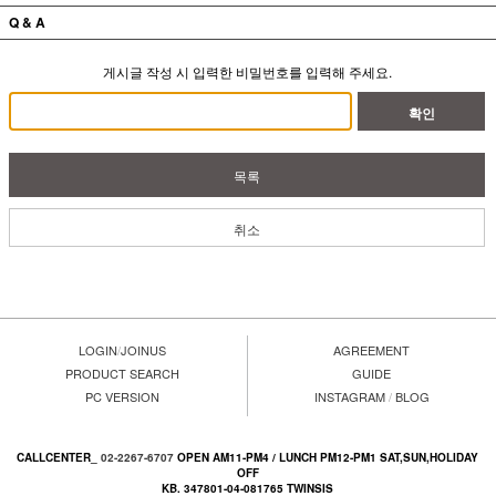
Q & A
게시글 작성 시 입력한 비밀번호를 입력해 주세요.
확인
목록
취소
LOGIN
/
JOINUS
AGREEMENT
PRODUCT SEARCH
GUIDE
PC VERSION
INSTAGRAM
/
BLOG
CALLCENTER_
02-2267-6707
OPEN AM11-PM4 / LUNCH PM12-PM1 SAT,SUN,HOLIDAY
OFF
KB. 347801-04-081765 TWINSIS