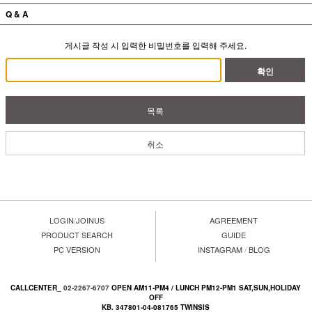
Q & A
게시글 작성 시 입력한 비밀번호를 입력해 주세요.
확인
목록
취소
LOGIN
/
JOINUS
AGREEMENT
PRODUCT SEARCH
GUIDE
PC VERSION
INSTAGRAM
/
BLOG
CALLCENTER_
02-2267-6707
OPEN AM11-PM4 / LUNCH PM12-PM1 SAT,SUN,HOLIDAY
OFF
KB. 347801-04-081765 TWINSIS